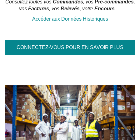
Consultez toutes vos
Commandes
, vos
Pré-commandes
,
vos
Factures
, vos
Relevés,
votre
Encours
...
Accéder aux Données Historiques
CONNECTEZ-VOUS POUR EN SAVOIR PLUS
QUI SOMMES-NOUS ?
NOS SERVICES
SE CONNECTER